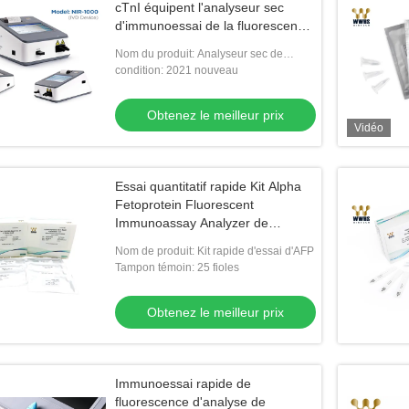
cTnI équipent l'analyseur sec
d'immunoessai de la fluorescence
740nm
Nom du produit: Analyseur sec de
Fluoroimmunoassay
condition: 2021 nouveau
Obtenez le meilleur prix
Vidéo
Essai quantitatif rapide Kit Alpha
Fetoprotein Fluorescent
Immunoassay Analyzer de
marqueurs de tumeur d'AFP
Nom de produit: Kit rapide d'essai d'AFP
Tampon témoin: 25 fioles
Obtenez le meilleur prix
Immunoessai rapide de
fluorescence d'analyse de