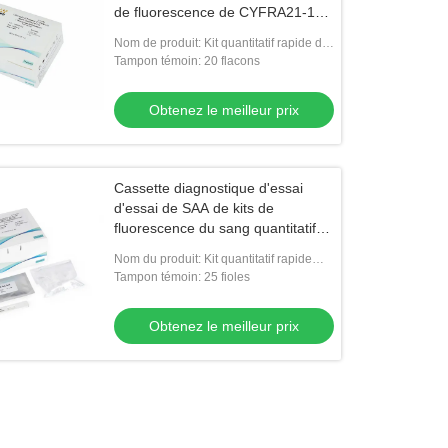
de fluorescence de CYFRA21-1
CK19
Nom de produit: Kit quantitatif rapide de
l'essai CK19
Tampon témoin: 20 flacons
Obtenez le meilleur prix
Cassette diagnostique d'essai
d'essai de SAA de kits de
fluorescence du sang quantitatif
rapide POCT d'immunoessai
Nom du produit: Kit quantitatif rapide
d'essai de SAA
Tampon témoin: 25 fioles
Obtenez le meilleur prix