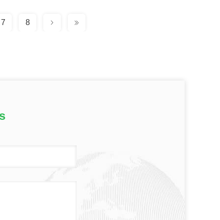
7
8
s