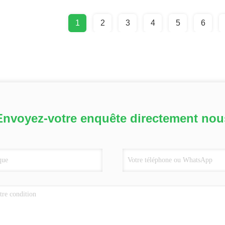
1
2
3
4
5
6
Envoyez-votre enquête directement nou