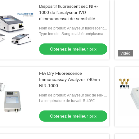
Dispositif fluorescent sec NIR-
1000 de l'analyseur IVD
d'immunoessai de sensibilité
élevée
Nom de produit: Analyseur fluorescent
sec d'immunoessai
Type témoin: Sang total/sérum/plasma
Obtenez le meilleur prix
Vidéo
FIA Dry Fluorescence
Immunoassay Analyzer 740nm
NIR-1000
Nom de produit: Analyseur sec de NIR-
1000 Fluoroimmunoassay
La température de travail: 5-40℃
Obtenez le meilleur prix