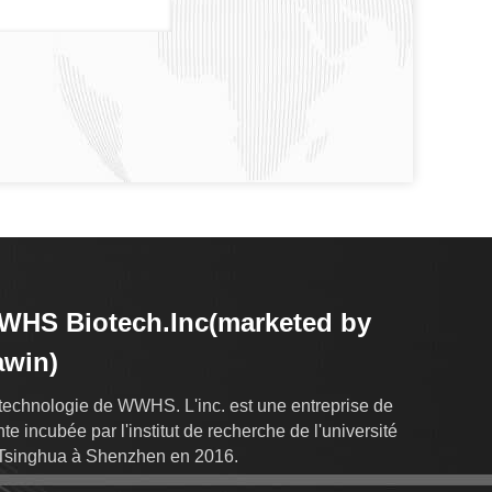
HS Biotech.Inc(marketed by
awin)
technologie de WWHS. L'inc. est une entreprise de
nte incubée par l'institut de recherche de l'université
Tsinghua à Shenzhen en 2016.