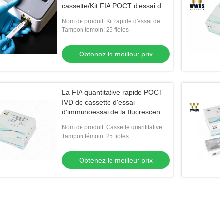
cassette/Kit FIA POCT d'essai de
l'antigène SARS-CoV-2
Nom de produit: Kit rapide d'essai de
Covid-19 AG
Tampon témoin: 25 fioles
Obtenez le meilleur prix
La FIA quantitative rapide POCT
IVD de cassette d'essai
d'immunoessai de la fluorescence
HE4
Nom de produit: Cassette quantitative
rapide de l'essai HE4
Tampon témoin: 25 fioles
Obtenez le meilleur prix