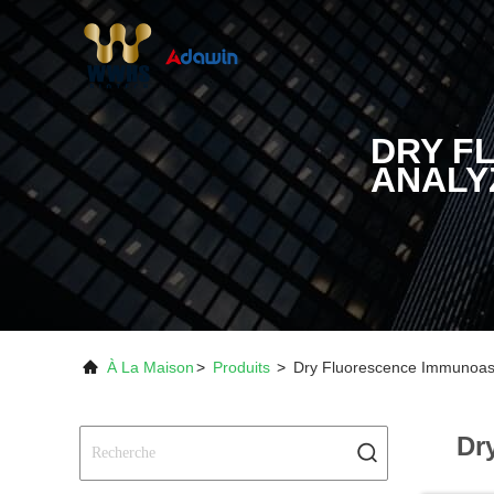
DRY F
ANALY
À La Maison
>
Produits
>
Dry Fluorescence Immunoass
Dr