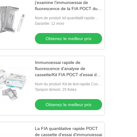
j'examine l'immunoessai de
fluorescence de la FIA POCT du
kit WWHS
Nom de produit: kit quantitatif rapide
d'essai de cTnI
Garantie: 12 mois
Obtenez le meilleur prix
Immunoessai rapide de
fluorescence d'analyse de
cassette/Kit FIA POCT d'essai de
Cov-19 AG de WWHS
Nom du produit: Kit de test rapide Covid-
19 Ag
Tampon témoin: 25 fioles
Obtenez le meilleur prix
La FIA quantitative rapide POCT
de cassette d'essai d'immunoessai