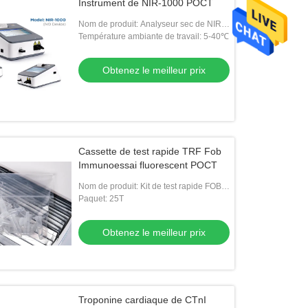
Instrument de NIR-1000 POCT
Nom de produit: Analyseur sec de NIR-
1000 Fluoroimmunoassay
Température ambiante de travail: 5-40℃
Obtenez le meilleur prix
Cassette de test rapide TRF Fob
Immunoessai fluorescent POCT
Nom de produit: Kit de test rapide FOB
et TRF
Paquet: 25T
Obtenez le meilleur prix
Troponine cardiaque de CTnI