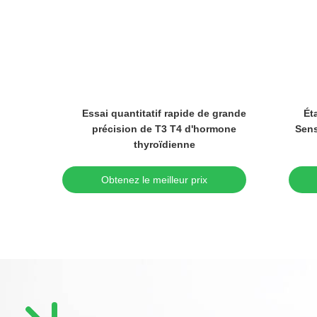
ps réel
Essai quantitatif rapide de grande
Ét
durée de
précision de T3 T4 d'hormone
Sens
thyroïdienne
Obtenez le meilleur prix