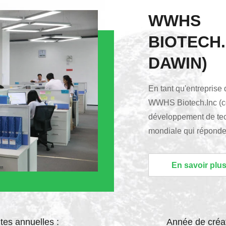
WWHS
BIOTECH
DAWIN)
En tant qu'entreprise
WWHS Biotech.Inc (c
développement de tec
mondiale qui réponde
en matière de diagnos
développement de prod
En savoir plu
rentables basés sur 
fluorescence proche
avec des intérêts maje
tes annuelles :
Année de créat