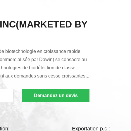
.INC(MARKETED BY
 de biotechnologie en croissance rapide,
ommercialisée par Dawin) se consacre au
hnologies de biodétection de classe
nt aux demandes sans cesse croissantes
tic clinique. Nous nous concentrons sur le
uits de diagnostic rapide précis et
Demandez un devis
s
nos technologies uniques de plateforme de
 infrarouge (NIR) (PGOLD™ et IR-LF™)
urs ...
ion:
Exportation p.c :