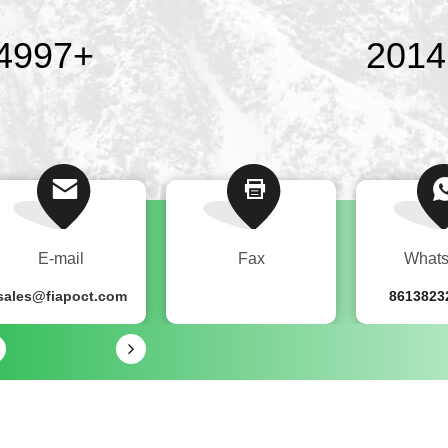
5000
+
2016
E-mail
Fax
What
sales@fiapoct.com
8613823