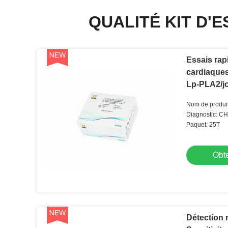
QUALITÉ KIT D'
Essais rap
cardiaques 
Lp-PLA2/jo
d'examen 
Nom de produit
Diagnostic: C
Paquet: 25T
Obte
Détection 