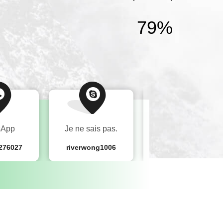
80
%
sApp
Je ne sais pas.
wechat
276027
riverwong1006
13823276027