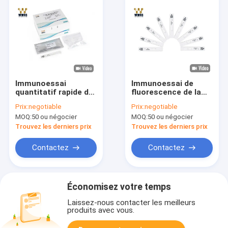
Immunoessai
Immunoessai de
quantitatif rapide de
fluorescence de la
fluorescence de la
FIA POCT de Myo
Prix:
negotiable
Prix:
negotiable
FIA POCT du kit
Rapid Quantitative
MOQ:
50 ou négocier
MOQ:
50 ou négocier
WWHS d'essai de CK-
Test Kit WWHS
MB
Trouvez les derniers prix
Trouvez les derniers prix
Contactez
Contactez
Économisez votre temps
Laissez-nous contacter les meilleurs
produits avec vous.