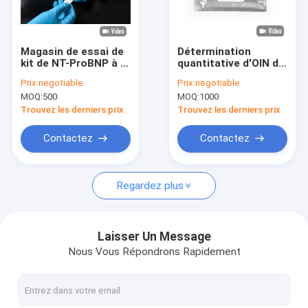
Visite d'usine
Contrôle de qualité
Magasin de essai de
Détermination
kit de NT-ProBNP à la
quantitative d'OIN de
Contactez-nous
FIA de grande
essai cardiaque
Prix:
negotiable
Prix:
negotiable
précision POCT de
rapide de D-dimère
MOQ:
500
MOQ:
1000
-20℃ pour la
d'ACP Kit FIA Real
Demandez une citation
détection d'arrêt du
Time For
Trouvez les derniers prix
Trouvez les derniers prix
coeur
News
Contactez
Contactez
Regardez plus
Kit d'essai de POCT
Instrument de POCT
Laisser Un Message
Nous Vous Répondrons Rapidement
Kit de essai cardiaque
Kit rapide d'essai de PCT