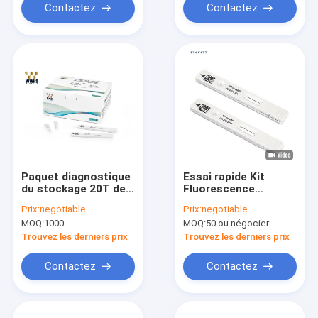
Contactez
Contactez
Paquet diagnostique
Essai rapide Kit
du stockage 20T de
Fluorescence
NT-proBNP Kit
Immunoassay
Prix:
negotiable
Prix:
negotiable
Colloidal Gold 4-30℃
Cardiac Testing de
MOQ:
1000
MOQ:
50 ou négocier
NT-ProBNP
Trouvez les derniers prix
Trouvez les derniers prix
Contactez
Contactez