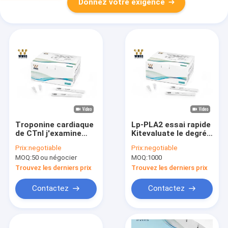
Donnez votre exigence
Troponine cardiaque
Lp-PLA2 essai rapide
de CTnI j'examine
Kitevaluate le degré
l'immunoessai de
d'inflammation
Prix:
negotiable
Prix:
negotiable
fluorescence de la
d'athérosclérose et
MOQ:
50 ou négocier
MOQ:
1000
FIA POCT du kit
de l'auxiliaire
WWHS
Trouvez les derniers prix
Trouvez les derniers prix
Contactez
Contactez