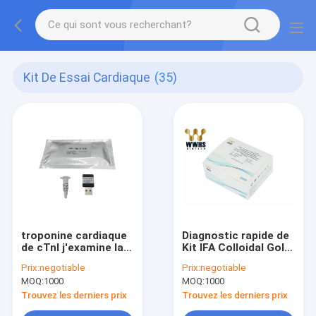
Kit De Essai Cardiaque
(35)
troponine cardiaque
Diagnostic rapide de
de cTnI j'examine la
Kit IFA Colloidal Gold
FIA POCT du kit
IVD d'essai de cTnI
Prix:
negotiable
Prix:
negotiable
WWHS
de CK-MB Myo
MOQ:
1000
MOQ:
1000
Trouvez les derniers prix
Trouvez les derniers prix