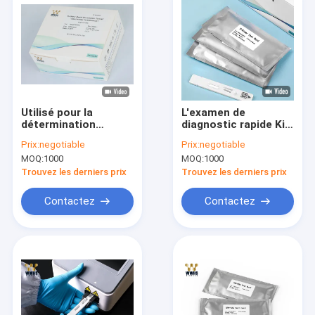
Utilisé pour la
L'examen de
détermination
diagnostic rapide Kit
quantitative du D-
With NIR-1000 de
Prix:
negotiable
Prix:
negotiable
dimère dans le sang
sang quantitatif
MOQ:
1000
MOQ:
1000
total et le plasma
rapide d'essai de D-
humains
dimère sèchent
Trouvez les derniers prix
Trouvez les derniers prix
Contactez
Contactez
Maison
Des produits
Au sujet de nous