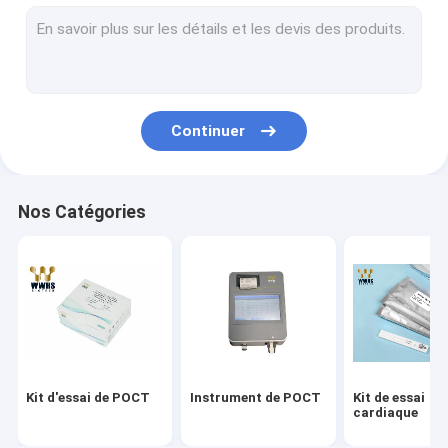
Kit de la troponine I
Kit rapide d'essai de HbA1c
T3 T4 d'hormone thyroïdienne
Continuer
Kit d'essai de fertilité
Kits en temps réel d'ACP
Nos Catégories
Kits du réactif Covid-19
Consommables de laboratoire médical
Milieu de transport de virus
Kit rapide d'essai d'antigène
Kit d'essai de POCT
Instrument de POCT
Kit de essai
cardiaque