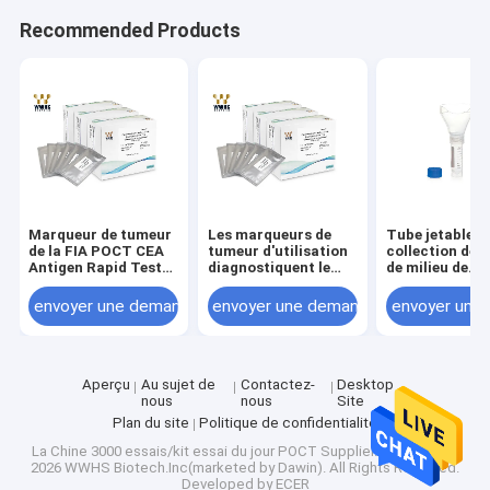
Recommended Products
Marqueur de tumeur
Les marqueurs de
Tube jetable d
de la FIA POCT CEA
tumeur d'utilisation
collection de s
Antigen Rapid Test
diagnostiquent le
de milieu de
Kit IVD pour le
marqueur de tumeur
transport du v
diagnostic clinique
de CEA Antigen
051-015 pour l
envoyer une demande
envoyer une demande
envoyer une
Rapid Test Kit IVD
d'ACP
pour le diagnostic
clinique
Aperçu
Au sujet de
Contactez-
Desktop
nous
nous
Site
Plan du site
Politique de confidentialité
La Chine 3000 essais/kit essai du jour POCT Supplier.
Copyright ©
2026 WWHS Biotech.Inc(marketed by Dawin). All Rights Reserved.
Developed by
ECER