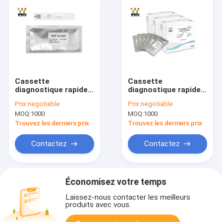
Cassette
Cassette
diagnostique rapide
diagnostique rapide
de réactif de Kit IFA
de réactif de Kit IFA
Prix:
negotiable
Prix:
negotiable
And Colloidal Gold
Colloidal Gold POCT
MOQ:
1000
MOQ:
1000
POCT d'essai de
d'essai de CK19
CA15-3 IVD
CYFRA21-1 IVD
Trouvez les derniers prix
Trouvez les derniers prix
Contactez
Contactez
Économisez votre temps
Laissez-nous contacter les meilleurs
produits avec vous.