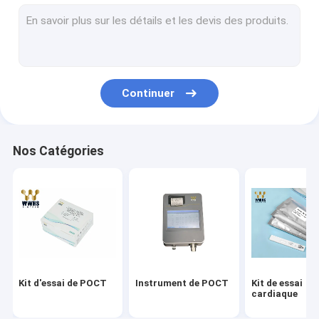
Kit de la troponine I
Kit rapide d'essai de HbA1c
T3 T4 d'hormone thyroïdienne
Continuer
Kit d'essai de fertilité
Kits en temps réel d'ACP
Nos Catégories
Kits du réactif Covid-19
Consommables de laboratoire médical
Milieu de transport de virus
Kit rapide d'essai d'antigène
Kit d'essai de POCT
Instrument de POCT
Kit de essai
cardiaque