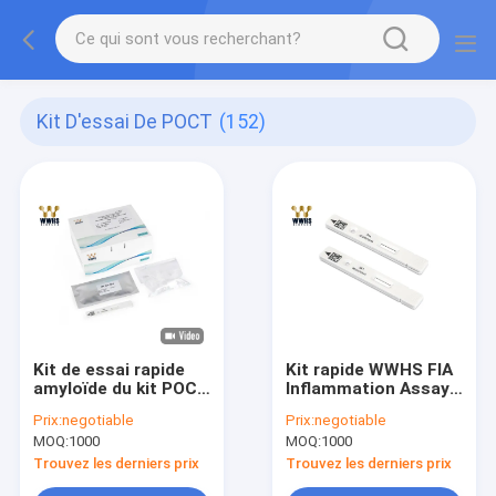
Kit D'essai De POCT
(152)
Kit de essai rapide
Kit rapide WWHS FIA
amyloïde du kit POCT
Inflammation Assay
du sérum A
Serum Specimen
Prix:
negotiable
Prix:
negotiable
(CRP/SAA) de
d'essai de SAA
MOQ:
1000
MOQ:
1000
protéine C réactive
Trouvez les derniers prix
Trouvez les derniers prix