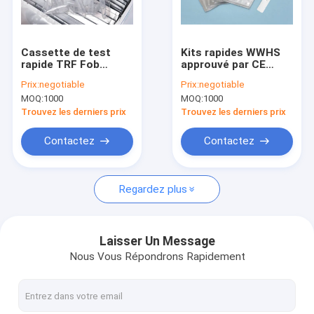
Visite d'usine
Contrôle de qualité
Cassette de test
Kits rapides WWHS
rapide TRF Fob
approuvé par CE
Contactez-nous
Immunoessai
POCT FIA Blood
Prix:
negotiable
Prix:
negotiable
fluorescent POCT
Diagnostic de l'essai
MOQ:
1000
MOQ:
1000
ST2
Demandez une citation
Trouvez les derniers prix
Trouvez les derniers prix
News
Contactez
Contactez
Regardez plus
Kit d'essai de POCT
Instrument de POCT
Laisser Un Message
Nous Vous Répondrons Rapidement
Kit de essai cardiaque
Kit rapide d'essai de PCT