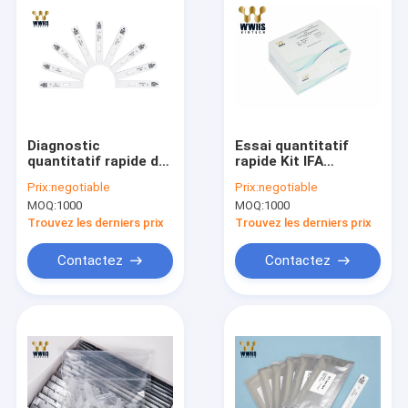
Diagnostic
Essai quantitatif
quantitatif rapide de
rapide Kit IFA
sang de
Colloidal Gold IVD
Prix:
negotiable
Prix:
negotiable
l'approbation IVD de
WWHS diagnostique
MOQ:
1000
MOQ:
1000
la CE de Kit IFA
de la PAGE II
Colloidal Gold d'essai
Trouvez les derniers prix
Trouvez les derniers prix
de la PAGE I
Contactez
Contactez
Maison
Des produits
Au sujet de nous