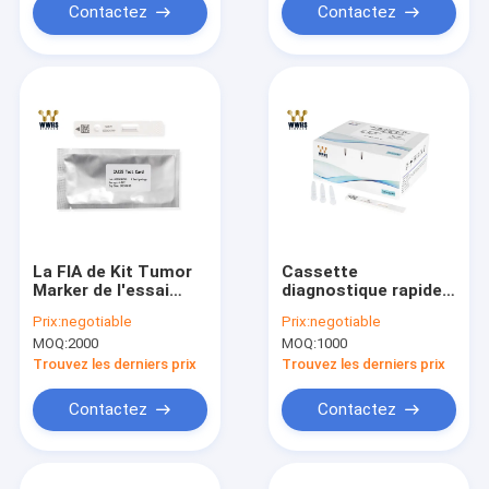
Contactez
Contactez
La FIA de Kit Tumor
Cassette
Marker de l'essai
diagnostique rapide
CA125 POCT 25T en
de réactif de Kit IFA
Prix:
negotiable
Prix:
negotiable
sang total, plasma et
Colloidal Gold WWHS
MOQ:
2000
MOQ:
1000
sérum
POCT d'essai d'AMH
IVD
Trouvez les derniers prix
Trouvez les derniers prix
Contactez
Contactez