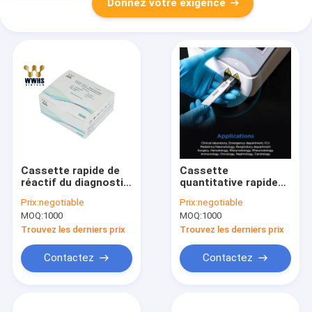
Donnez votre exigence
Cassette rapide de
Cassette
réactif du diagnostic
quantitative rapide
WWHS de Kit IFA
de réactif du
Prix:
negotiable
Prix:
negotiable
Colloidal Gold POCT
diagnostic WWHS de
MOQ:
1000
MOQ:
1000
d'essai de Cys-C IVD
Kit IFA Colloidal Gold
POCT d'essai de D-
Trouvez les derniers prix
Trouvez les derniers prix
dimère de D2D IVD
Contactez
Contactez